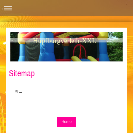
Hüpfburgverleih-XXL
Sitemap
--
Home